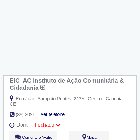
EIC IAC Instituto de Ação Comunitária &
Cidadania
Rua Juaci Sampaio Pontes, 2439 - Centro - Caucaia -
CE
ver telefone
(85) 3091-4629
Dom:
Fechado
Seg:
09:00 - 18:00
Comente e Avalie
Mapa
Ter:
09:00 - 18:00