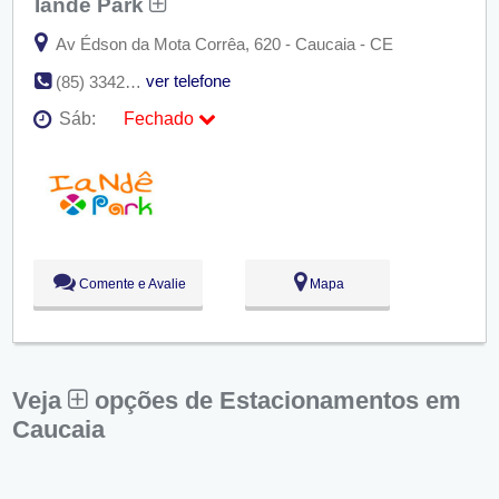
Iandê Park
Dom:
Fechado
Av Édson da Mota Corrêa, 620 - Caucaia - CE
ver telefone
(85) 3342-7786
Sáb:
Fechado
Seg:
09:00 - 18:00
Ter:
09:00 - 18:00
Qua:
09:00 - 18:00
Qui:
09:00 - 18:00
Sex:
09:00 - 18:00
Sáb:
Fechado
Dom:
Fechado
Comente e Avalie
Mapa
Veja
opções de Estacionamentos em
Caucaia