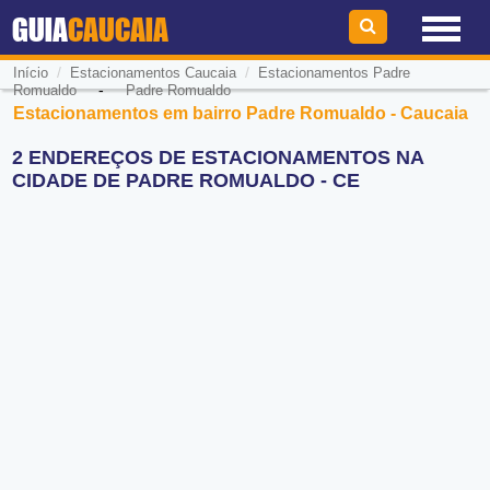
GUIA
CAUCAIA
/
/
Início
Estacionamentos Caucaia
Estacionamentos Padre
-
Romualdo
Padre Romualdo
Estacionamentos em bairro Padre Romualdo - Caucaia
2 ENDEREÇOS DE ESTACIONAMENTOS NA
CIDADE DE PADRE ROMUALDO - CE