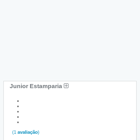
Junior Estamparia
(1
avaliação
)