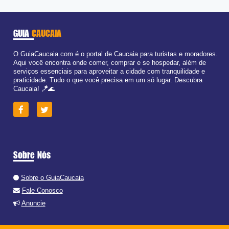
GUIA
CAUCAIA
O GuiaCaucaia.com é o portal de Caucaia para turistas e moradores.
Aqui você encontra onde comer, comprar e se hospedar, além de
serviços essenciais para aproveitar a cidade com tranquilidade e
praticidade. Tudo o que você precisa em um só lugar. Descubra
Caucaia! 🪁🌊
Sobre Nós
Sobre o GuiaCaucaia
Fale Conosco
Anuncie