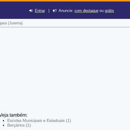
Entrar
|
Anuncie:
com destaque
ou
grátis
jara (Jurema)
Veja também:
Escolas Municipais e Estaduais (1)
Berçários (1)