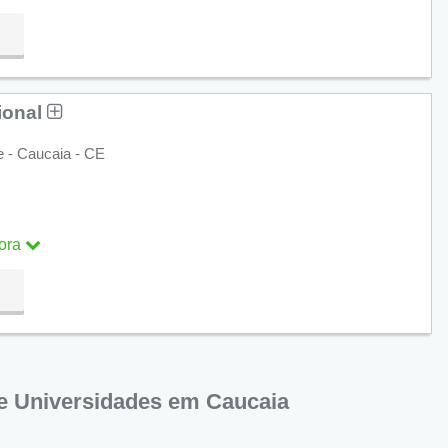
ra
ional
e - Caucaia - CE
ora
ra
e Universidades em Caucaia