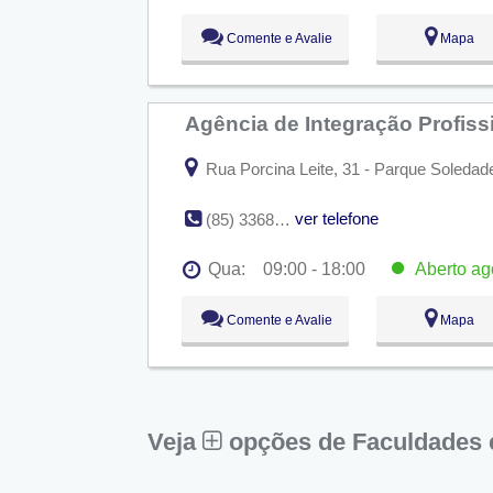
Seg:
09:00 - 18:00
Comente e Avalie
Mapa
Ter:
09:00 - 18:00
Qua:
09:00 - 18:00
Aberto
ago
Qui:
09:00 - 18:00
Sex:
09:00 - 18:00
Agência de Integração Profiss
Sáb:
Fechado
Dom:
Fechado
Rua Porcina Leite, 31 - Parque Soledad
ver telefone
(85) 3368-9516
Qua:
09:00 - 18:00
Aberto
ag
Seg:
09:00 - 18:00
Comente e Avalie
Mapa
Ter:
09:00 - 18:00
Qua:
09:00 - 18:00
Aberto
ago
Qui:
09:00 - 18:00
Sex:
09:00 - 18:00
Sáb:
Fechado
Dom:
Fechado
Veja
opções de Faculdades 