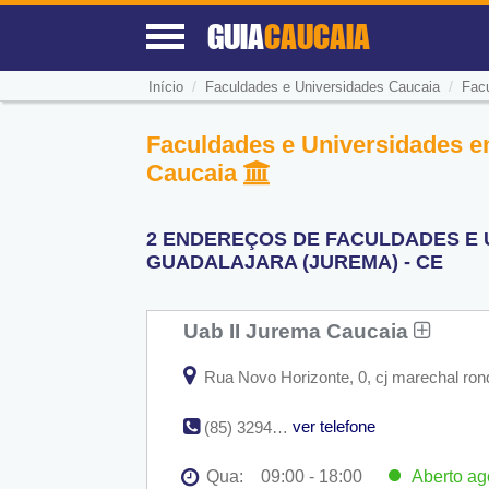
GUIA
CAUCAIA
/
/
Início
Faculdades e Universidades Caucaia
Facu
Faculdades e Universidades e
Caucaia
2 ENDEREÇOS DE FACULDADES E 
GUADALAJARA (JUREMA) - CE
Uab II Jurema Caucaia
Rua Novo Horizonte, 0, cj marechal ro
ver telefone
(85) 3294-6682
Qua:
09:00 - 18:00
Aberto
ag