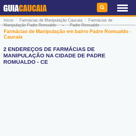
GUIA
CAUCAIA
/
/
Início
Farmácias de Manipulação Caucaia
Farmácias de
-
Manipulação Padre Romualdo
Padre Romualdo
Farmácias de Manipulação em bairro Padre Romualdo -
Caucaia
2 ENDEREÇOS DE FARMÁCIAS DE
MANIPULAÇÃO NA CIDADE DE PADRE
ROMUALDO - CE