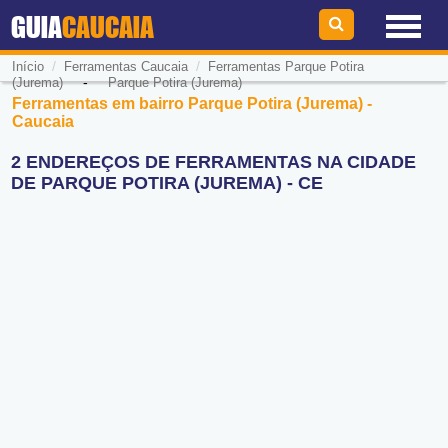
GUIA
CAUCAIA
/
/
Início
Ferramentas Caucaia
Ferramentas Parque Potira
-
(Jurema)
Parque Potira (Jurema)
Ferramentas em bairro Parque Potira (Jurema) -
Caucaia
2 ENDEREÇOS DE FERRAMENTAS NA CIDADE
DE PARQUE POTIRA (JUREMA) - CE