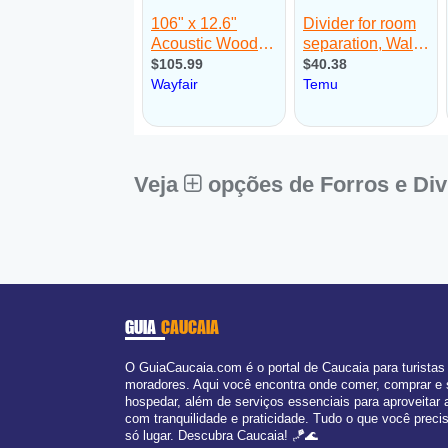
Veja
opções de Forros e Div
GUIA
CAUCAIA
O GuiaCaucaia.com é o portal de Caucaia para turistas
moradores. Aqui você encontra onde comer, comprar e
hospedar, além de serviços essenciais para aproveitar 
com tranquilidade e praticidade. Tudo o que você prec
só lugar. Descubra Caucaia! 🪁🌊