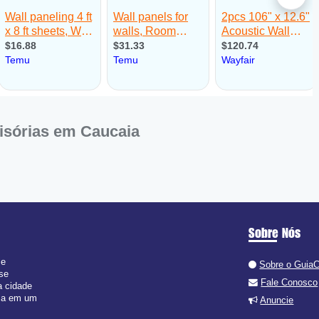
isórias em Caucaia
Sobre Nós
 e
Sobre o Guia
 se
Fale Conosco
a cidade
isa em um
Anuncie