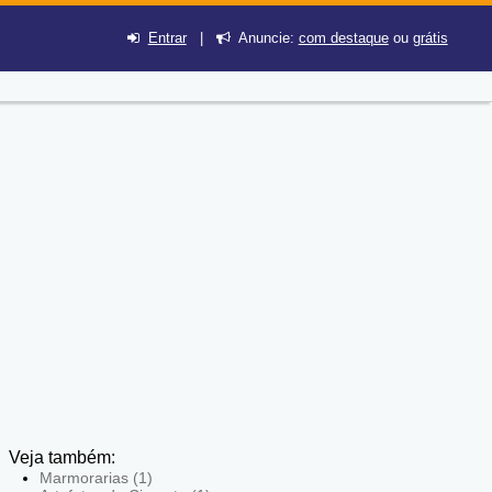
Entrar
|
Anuncie:
com destaque
ou
grátis
Veja também:
Marmorarias (1)