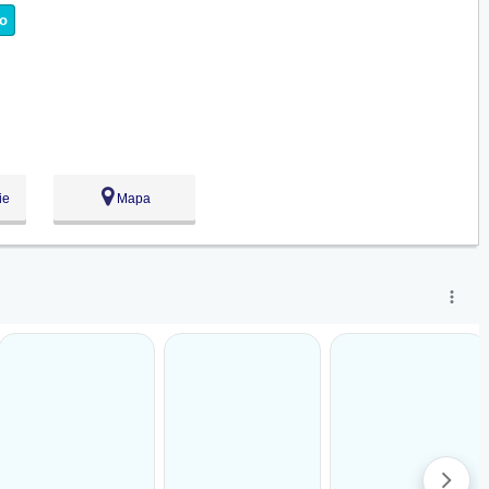
o
ie
Mapa