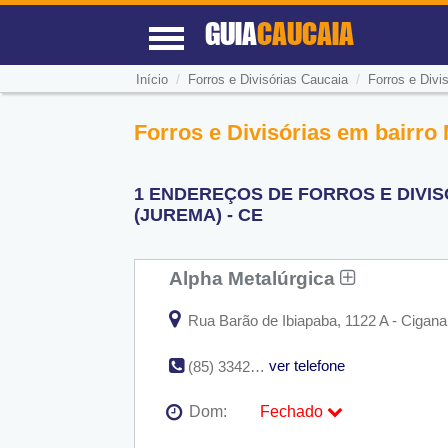
GUIA
CAUCAIA
/
/
Início
Forros e Divisórias Caucaia
Forros e Divi
Forros e Divisórias em bairro
1 ENDEREÇOS DE FORROS E DIVI
(JUREMA) - CE
Alpha Metalúrgica
Rua Barão de Ibiapaba, 1122 A - Cigana
ver telefone
(85) 3342-1414
Dom:
Fechado
Seg:
09:00 - 18:00