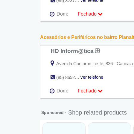
ver telefone
(85) 3237-3419
Dom:
Fechado
Seg:
09:00 - 18:00
Ter:
09:00 - 18:00
Qua:
09:00 - 18:00
Acessórios e Periféricos no bairro Plana
Qui:
09:00 - 18:00
Sex:
09:00 - 18:00
HD Inform@tica
Sáb:
Fechado
Dom:
Fechado
Avenida Contorno Leste, 836 - Caucaia
ver telefone
(85) 8692-8541
Dom:
Fechado
Seg:
09:00 - 18:00
Ter:
09:00 - 18:00
Qua:
09:00 - 18:00
Qui:
09:00 - 18:00
Sex:
09:00 - 18:00
Sáb:
Fechado
Dom:
Fechado