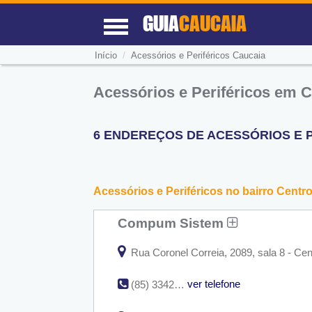
GUIA
CAUCAIA
/
Início
Acessórios e Periféricos Caucaia
Acessórios e Periféricos em C
6 ENDEREÇOS DE ACESSÓRIOS E PE
Acessórios e Periféricos no bairro Centr
Compum Sistem
Rua Coronel Correia, 2089, sala 8 - Cen
ver telefone
(85) 3342-0623