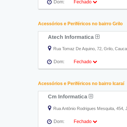
Dom:
Fechado
Seg:
09:00 - 18:00
Ter:
09:00 - 18:00
Qua:
09:00 - 18:00
Acessórios e Periféricos no bairro Grilo
Qui:
09:00 - 18:00
Sex:
09:00 - 18:00
Atech Informatica
Sáb:
Fechado
Dom:
Fechado
Rua Tomaz De Aquino, 72, Grilo, Cauca
Dom:
Fechado
Seg:
09:00 - 18:00
Ter:
09:00 - 18:00
Qua:
09:00 - 18:00
Acessórios e Periféricos no bairro Icaraí
Qui:
09:00 - 18:00
Sex:
09:00 - 18:00
Cm Informatica
Sáb:
Fechado
Dom:
Fechado
Rua Antônio Rodrigues Mesquita, 454, J
Dom:
Fechado