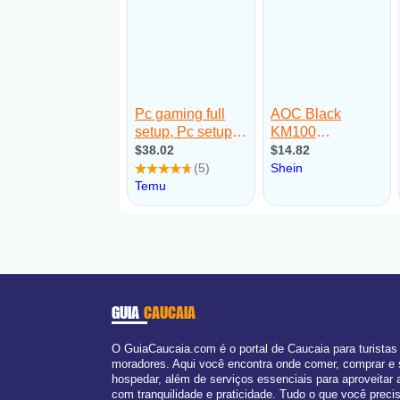
GUIA
CAUCAIA
O GuiaCaucaia.com é o portal de Caucaia para turistas
moradores. Aqui você encontra onde comer, comprar e
hospedar, além de serviços essenciais para aproveitar 
com tranquilidade e praticidade. Tudo o que você prec