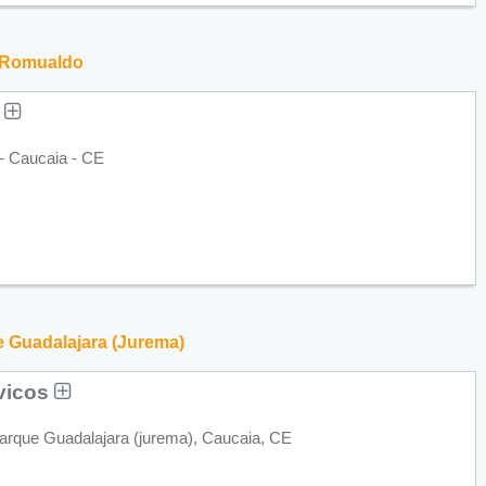
e Romualdo
s
- Caucaia - CE
e Guadalajara (Jurema)
rvicos
rque Guadalajara (jurema), Caucaia, CE