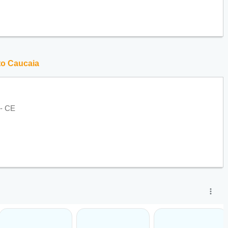
lto Caucaia
 - CE