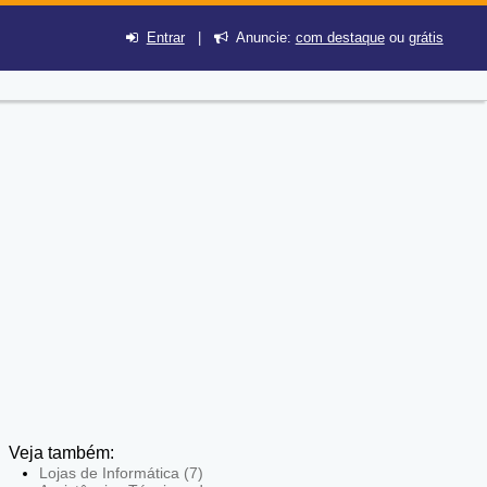
Entrar
|
Anuncie:
com destaque
ou
grátis
Veja também:
Lojas de Informática (7)