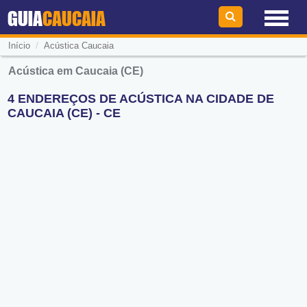
GUIA
CAUCAIA
/
Início
Acústica Caucaia
Acústica em Caucaia (CE)
4 ENDEREÇOS DE ACÚSTICA NA CIDADE DE
CAUCAIA (CE) - CE