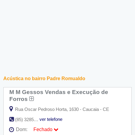
Acústica no bairro Padre Romualdo
M M Gessos Vendas e Execução de
Forros
Rua Oscar Pedroso Horta, 1630 - Caucaia - CE
ver telefone
(85) 3285-2818
Dom:
Fechado