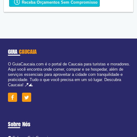
Ter:
09:00 - 18:00
Receba Orçamentos Sem Compromisso
Qua:
09:00 - 18:00
Qui:
09:00 - 18:00
Sex:
09:00 - 18:00
Sáb:
Fechado
Dom:
Fechado
GUIA
CAUCAIA
O GuiaCaucaia.com é o portal de Caucaia para turistas e moradores.
Aqui você encontra onde comer, comprar e se hospedar, além de
serviços essenciais para aproveitar a cidade com tranquilidade e
praticidade. Tudo o que você precisa em um só lugar. Descubra
Caucaia! 🪁🌊
Sobre Nós