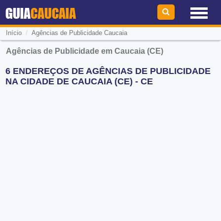
GUIA
CAUCAIA
/
Início
Agências de Publicidade Caucaia
Agências de Publicidade em Caucaia (CE)
6 ENDEREÇOS DE AGÊNCIAS DE PUBLICIDADE
NA CIDADE DE CAUCAIA (CE) - CE