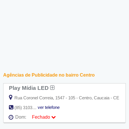
Agências de Publicidade no bairro Centro
Play Mídia LED
Rua Coronel Correia, 1547 - 105 - Centro, Caucaia - CE
ver telefone
(85) 3103-8202
Dom:
Fechado
Seg:
09:00 - 18:00