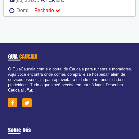
(85) 3342-6815 / (85) 8650-0180
Dom:
Fechado
Seg:
09:00 - 18:00
Ter:
09:00 - 18:00
Qua:
09:00 - 18:00
Qui:
09:00 - 18:00
Sex:
09:00 - 18:00
Sáb:
Fechado
Dom:
Fechado
GUIA
CAUCAIA
O GuiaCaucaia.com é o portal de Caucaia para turistas e moradores.
Aqui você encontra onde comer, comprar e se hospedar, além de
serviços essenciais para aproveitar a cidade com tranquilidade e
praticidade. Tudo o que você precisa em um só lugar. Descubra
Caucaia! 🪁🌊
Sobre Nós