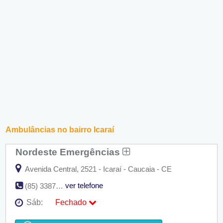
Ambulâncias no bairro Icaraí
Nordeste Emergências
Avenida Central, 2521 - Icaraí - Caucaia - CE
ver telefone
(85) 3387-1950
Sáb:
Fechado
Seg:
09:00 - 18:00