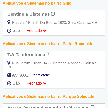
Ter:
09:00 - 18:00
Aplicativos e Sistemas no bairro Grilo
Qua:
09:00 - 18:00
Qui:
09:00 - 18:00
Sentinela Sistemas
Sex:
09:00 - 18:00
Sáb:
Fechado
Dom:
Fechado
Rua José Emídio Da Rocha, 1023, Grilo, Caucaia, CE
Sáb:
Fechado
Seg:
09:00 - 18:00
Ter:
09:00 - 18:00
Aplicativos e Sistemas no bairro Padre Romualdo
Qua:
09:00 - 18:00
Qui:
09:00 - 18:00
T.A.T. Informática
Sex:
09:00 - 18:00
Sáb:
Fechado
Dom:
Fechado
Rua Jardim Olinda, 141 - Marechal Rondon - Caucaia -
CE
ver telefone
(85) 8666-2969 / (85) 8636-2680
Sáb:
Fechado
Seg:
09:00 - 18:00
Ter:
09:00 - 18:00
Aplicativos e Sistemas no bairro Parque Soledade
Qua:
09:00 - 18:00
Qui:
09:00 - 18:00
Esiste Desenvolvimento de Sistemas
Sex:
09:00 - 18:00