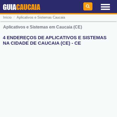
GUIA
CAUCAIA
/
Início
Aplicativos e Sistemas Caucaia
Aplicativos e Sistemas em Caucaia (CE)
4 ENDEREÇOS DE APLICATIVOS E SISTEMAS
NA CIDADE DE CAUCAIA (CE) - CE