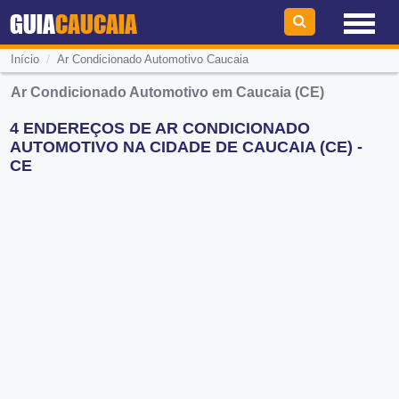
GUIA
CAUCAIA
/
Início
Ar Condicionado Automotivo Caucaia
Ar Condicionado Automotivo em Caucaia (CE)
4 ENDEREÇOS DE AR CONDICIONADO
AUTOMOTIVO NA CIDADE DE CAUCAIA (CE) -
CE