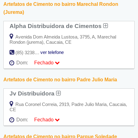
Ter:
09:00 - 18:00
Artefatos de Cimento no bairro Marechal Rondon
Qua:
09:00 - 18:00
Qui:
09:00 - 18:00
(Jurema)
Sex:
09:00 - 18:00
Sáb:
Fechado
Alpha Distribuidora de Cimentos
Dom:
Fechado
Avenida Dom Almeida Lustosa, 3795, A, Marechal
Rondon (jurema), Caucaia, CE
ver telefone
(85) 3238-9520
Dom:
Fechado
Seg:
09:00 - 18:00
Ter:
09:00 - 18:00
Artefatos de Cimento no bairro Padre Julio Maria
Qua:
09:00 - 18:00
Qui:
09:00 - 18:00
Jv Distribuidora
Sex:
09:00 - 18:00
Sáb:
Fechado
Dom:
Fechado
Rua Coronel Correia, 2919, Padre Julio Maria, Caucaia,
CE
Dom:
Fechado
Seg:
09:00 - 18:00
Ter:
09:00 - 18:00
Artefatos de Cimento no bairro Parque Soledade