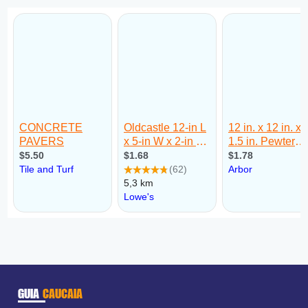
Qui:
09:00 - 18:00
Sex:
09:00 - 18:00
Sáb:
Fechado
Dom:
Fechado
GUIA
CAUCAIA