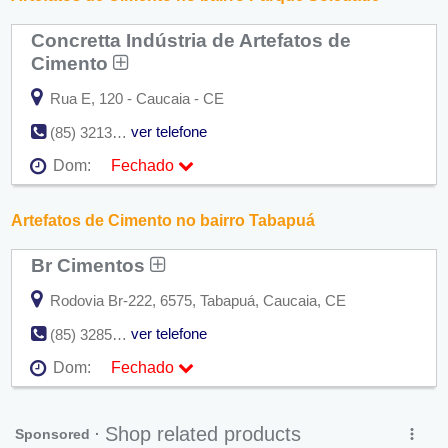
Qua:
09:00 - 18:00
Qui:
09:00 - 18:00
Concretta Indústria de Artefatos de
Sex:
09:00 - 18:00
Sáb:
Fechado
Cimento
Dom:
Fechado
Rua E, 120 - Caucaia - CE
ver telefone
(85) 3213-1631
Dom:
Fechado
Seg:
09:00 - 18:00
Ter:
09:00 - 18:00
Artefatos de Cimento no bairro Tabapuá
Qua:
09:00 - 18:00
Qui:
09:00 - 18:00
Br Cimentos
Sex:
09:00 - 18:00
Sáb:
Fechado
Dom:
Fechado
Rodovia Br-222, 6575, Tabapuá, Caucaia, CE
ver telefone
(85) 3285-4616
Dom:
Fechado
Seg:
09:00 - 18:00
Ter:
09:00 - 18:00
Qua:
09:00 - 18:00