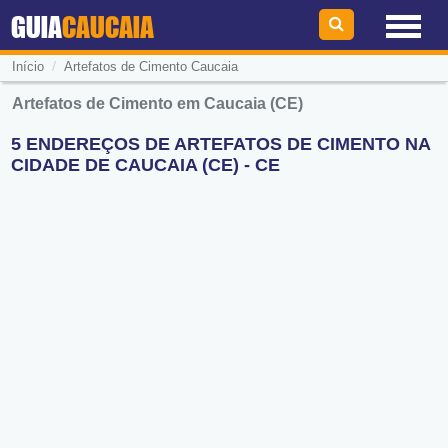
GUIA
CAUCAIA
/
Início
Artefatos de Cimento Caucaia
Artefatos de Cimento em Caucaia (CE)
5 ENDEREÇOS DE ARTEFATOS DE CIMENTO NA
CIDADE DE CAUCAIA (CE) - CE