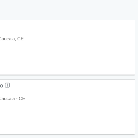
 Caucaia, CE
ho
Caucaia - CE