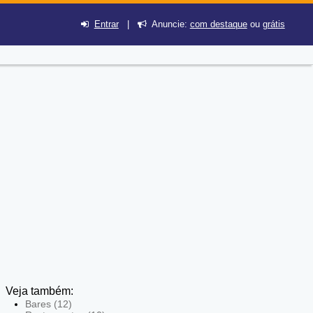
Entrar
|
Anuncie:
com destaque
ou
grátis
Veja também:
Bares (12)