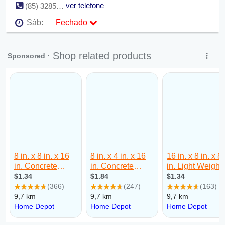
ver telefone
(85) 3285-4841
Sáb:
Fechado
Seg:
09:00 - 18:00
Ter:
09:00 - 18:00
Qua:
09:00 - 18:00
Qui:
09:00 - 18:00
Sex:
09:00 - 18:00
Sáb:
Fechado
Dom:
Fechado