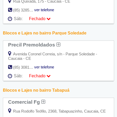
Rua Quixadá, 175 - Caucaia - CE
ver telefone
(85) 3285-3912 / (85) 3285-0313
Sáb:
Fechado
Seg:
09:00 - 18:00
Ter:
09:00 - 18:00
Blocos e Lajes no bairro Parque Soledade
Qua:
09:00 - 18:00
Qui:
09:00 - 18:00
Precil Premoldados
Sex:
09:00 - 18:00
Sáb:
Fechado
Dom:
Fechado
Avenida Coronel Correia, s/n - Parque Soledade -
Caucaia - CE
ver telefone
(85) 3081-5360 / (85) 3275-8455 / (85) 9609-0814
Sáb:
Fechado
Seg:
09:00 - 18:00
Ter:
09:00 - 18:00
Blocos e Lajes no bairro Tabapuá
Qua:
09:00 - 18:00
Qui:
09:00 - 18:00
Comercial Fg
Sex:
09:00 - 18:00
Sáb:
Fechado
Dom:
Fechado
Rua Rodolfo Teófilo, 2368, Tabapuazinho, Caucaia, CE