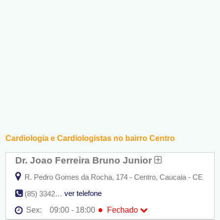
Cardiologia e Cardiologistas no bairro Centro
Dr. Joao Ferreira Bruno Junior
R. Pedro Gomes da Rocha, 174 - Centro, Caucaia - CE
ver telefone
(85) 3342-0527
●
Sex:
09:00 - 18:00
Fechado