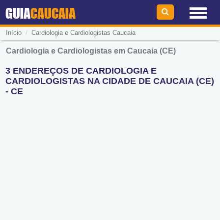
GUIA
CAUCAIA
/
Início
Cardiologia e Cardiologistas Caucaia
Cardiologia e Cardiologistas em Caucaia (CE)
3 ENDEREÇOS DE CARDIOLOGIA E
CARDIOLOGISTAS NA CIDADE DE CAUCAIA (CE)
- CE