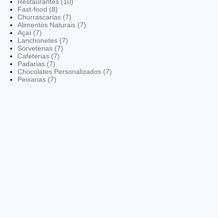
Restaurantes (10)
Fast-food (8)
Churrascarias (7)
Alimentos Naturais (7)
Açaí (7)
Lanchonetes (7)
Sorveterias (7)
Cafeterias (7)
Padarias (7)
Chocolates Personalizados (7)
Peixarias (7)