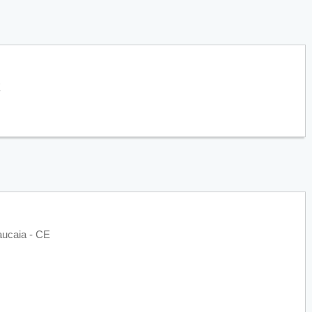
E
aucaia - CE