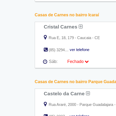
Seg:
09:00 - 18:00
Ter:
09:00 - 18:00
Qua:
09:00 - 18:00
Casas de Carnes no bairro Icaraí
Qui:
09:00 - 18:00
Sex:
09:00 - 18:00
Cristal Carnes
Sáb:
Fechado
Dom:
Fechado
Rua E, 18, 179 - Caucaia - CE
ver telefone
(85) 3294-5715
Sáb:
Fechado
Seg:
09:00 - 18:00
Ter:
09:00 - 18:00
Qua:
09:00 - 18:00
Casas de Carnes no bairro Parque Guada
Qui:
09:00 - 18:00
Sex:
09:00 - 18:00
Castelo da Carne
Sáb:
Fechado
Dom:
Fechado
Rua Araré, 2000 - Parque Guadalajara -