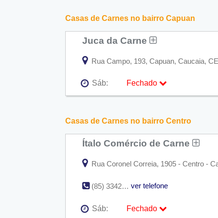
Ter:
09:00 - 18:00
Qua:
09:00 - 18:00
Casas de Carnes no bairro Capuan
Qui:
09:00 - 18:00
Sex:
09:00 - 18:00
Juca da Carne
Sáb:
Fechado
Dom:
Fechado
Rua Campo, 193, Capuan, Caucaia, C
Sáb:
Fechado
Seg:
09:00 - 18:00
Ter:
09:00 - 18:00
Qua:
09:00 - 18:00
Casas de Carnes no bairro Centro
Qui:
09:00 - 18:00
Sex:
09:00 - 18:00
Ítalo Comércio de Carne
Sáb:
Fechado
Dom:
Fechado
Rua Coronel Correia, 1905 - Centro - C
ver telefone
(85) 3342-7502
Sáb:
Fechado