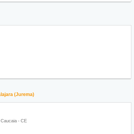
lajara (Jurema)
 Caucaia - CE