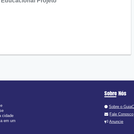
a Educacional Projeto
Sobre Nós
 e
Sobre o Guia
 se
Fale Conosco
a cidade
isa em um
Anuncie