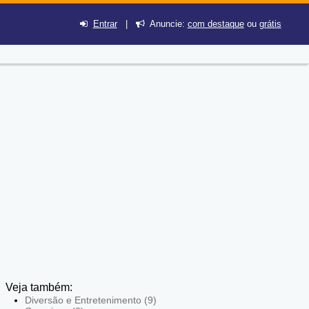
Entrar
|
Anuncie:
com destaque
ou
grátis
Veja também:
Diversão e Entretenimento (9)