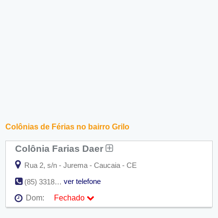
Colônias de Férias no bairro Grilo
Colônia Farias Daer
Rua 2, s/n - Jurema - Caucaia - CE
ver telefone
(85) 3318-1440
Dom:
Fechado
Seg:
09:00 - 18:00