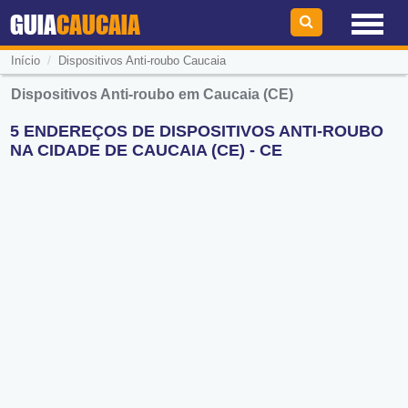
GUIA
CAUCAIA
/
Início
Dispositivos Anti-roubo Caucaia
Dispositivos Anti-roubo em Caucaia (CE)
5 ENDEREÇOS DE DISPOSITIVOS ANTI-ROUBO
NA CIDADE DE CAUCAIA (CE) - CE