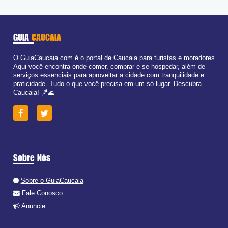
Qui:
09:00 - 18:00
Sex:
09:00 - 18:00
Sáb:
Fechado
Dom:
Fechado
GUIA
CAUCAIA
O GuiaCaucaia.com é o portal de Caucaia para turistas e moradores.
Aqui você encontra onde comer, comprar e se hospedar, além de
serviços essenciais para aproveitar a cidade com tranquilidade e
praticidade. Tudo o que você precisa em um só lugar. Descubra
Caucaia! 🪁🌊
Sobre Nós
Sobre o GuiaCaucaia
Fale Conosco
Anuncie