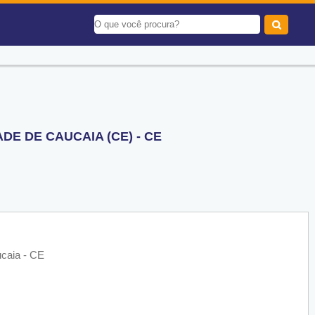
DE DE CAUCAIA (CE) - CE
ucaia - CE