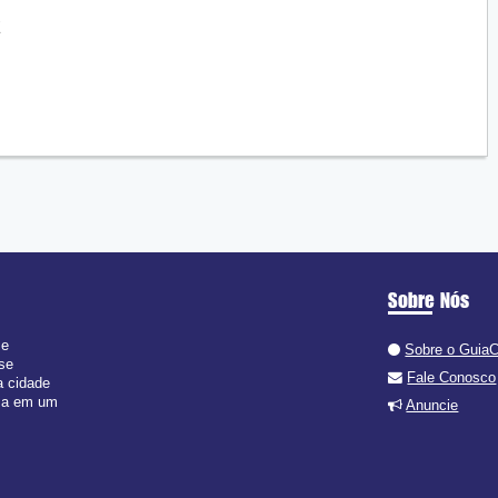
E
Sobre Nós
 e
Sobre o Guia
 se
Fale Conosco
a cidade
isa em um
Anuncie