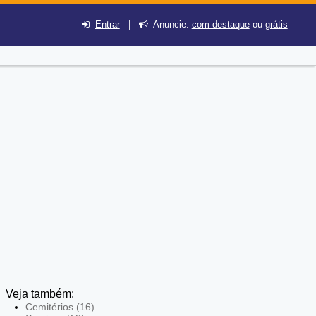
Entrar
|
Anuncie:
com destaque
ou
grátis
Veja também:
Cemitérios (16)