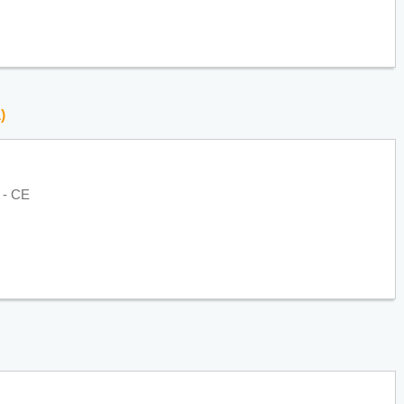
)
 - CE