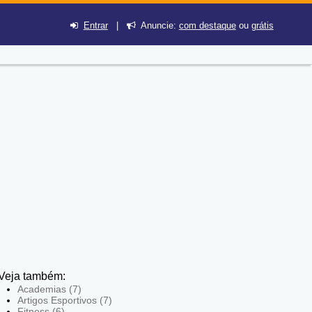
Entrar
|
Anuncie:
com destaque
ou
grátis
Veja também:
Academias (7)
Artigos Esportivos (7)
Fitness (6)