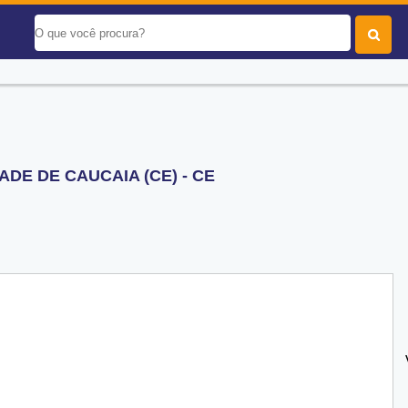
DE DE CAUCAIA (CE) - CE