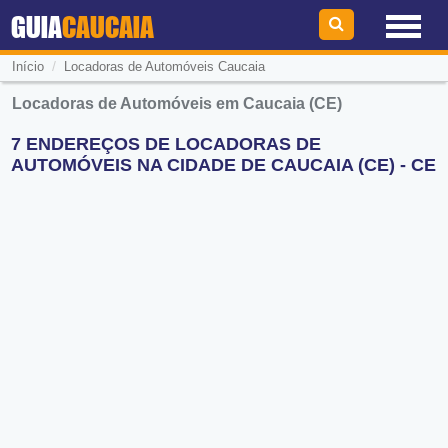
GUIA
CAUCAIA
/
Início
Locadoras de Automóveis Caucaia
Locadoras de Automóveis em Caucaia (CE)
7 ENDEREÇOS DE LOCADORAS DE
AUTOMÓVEIS NA CIDADE DE CAUCAIA (CE) - CE