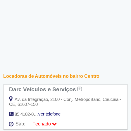
Locadoras de Automóveis no bairro Centro
Darc Veículos e Serviços
Av. da Integração, 2100 - Conj. Metropolitano, Caucaia -
CE, 61607-150
ver telefone
85 4102-0032
Sáb:
Fechado