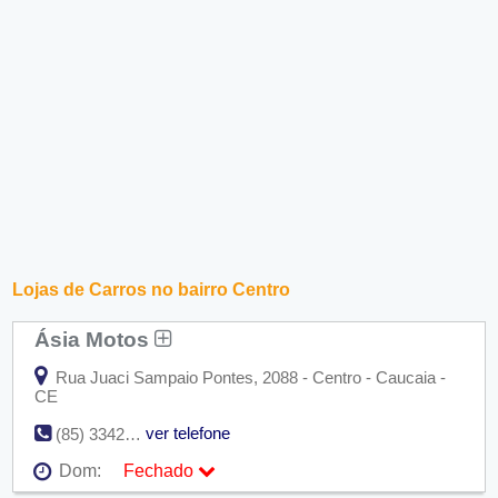
Lojas de Carros no bairro Centro
Ásia Motos
Rua Juaci Sampaio Pontes, 2088 - Centro - Caucaia -
CE
ver telefone
(85) 3342-6441
Dom:
Fechado