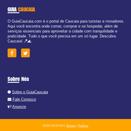
Sáb:
Fechado
Dom:
Fechado
GUIA
CAUCAIA
O GuiaCaucaia.com é o portal de Caucaia para turistas e moradores.
Aqui você encontra onde comer, comprar e se hospedar, além de
serviços essenciais para aproveitar a cidade com tranquilidade e
praticidade. Tudo o que você precisa em um só lugar. Descubra
Caucaia! 🪁🌊
Sobre Nós
Sobre o GuiaCaucaia
Fale Conosco
Anuncie
GUIA CAUCAIA |
Termos
|
Política