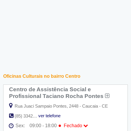
Oficinas Culturais no bairro Centro
Centro de Assistência Social e
Profissional Taciano Rocha Pontes
Rua Juaci Sampaio Pontes, 2448 - Caucaia - CE
ver telefone
(85) 3342-4154
●
Sex:
09:00 - 18:00
Fechado