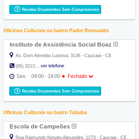
Seg:
09:00 - 18:00
Ter:
09:00 - 18:00
Receba Orçamentos Sem Compromisso
Qua:
09:00 - 18:00
Qui:
09:00 - 18:00
●
Sex:
09:00 - 18:00
Fechado
Sáb:
Fechado
Oficinas Culturais no bairro Padre Romualdo
Dom:
Fechado
Instituto de Assistência Social Boaz
Av. Dom Almeida Lustosa, 3136 - Caucaia - CE
ver telefone
(85) 3213-2936 / (85) 8676-2428 / (85) 9617-8118
●
Sex:
09:00 - 18:00
Fechado
Seg:
09:00 - 18:00
Ter:
09:00 - 18:00
Receba Orçamentos Sem Compromisso
Qua:
09:00 - 18:00
Qui:
09:00 - 18:00
●
Sex:
09:00 - 18:00
Fechado
Sáb:
Fechado
Oficinas Culturais no bairro Tabuba
Dom:
Fechado
Escola de Campeões
Rua Raimundo Nonato Alexandre, 1273 - Caucaia - CE