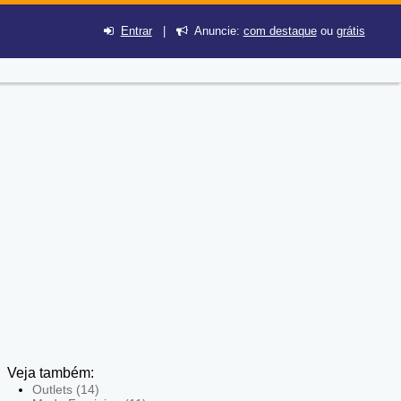
Entrar
|
Anuncie:
com destaque
ou
grátis
Veja também:
Outlets (14)