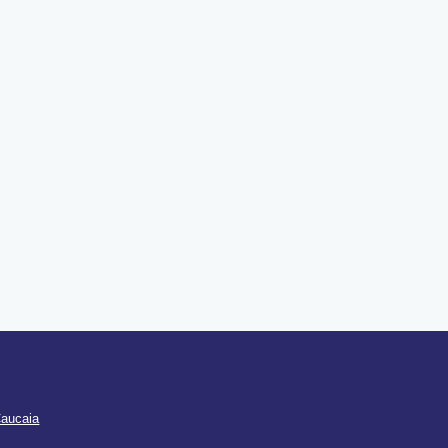
Caucaia