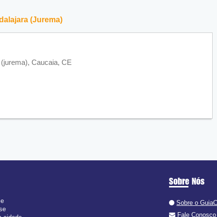
dalajara (Jurema)
 (jurema), Caucaia, CE
Sobre Nós
 e
Sobre o Guia
 se
Fale Conosco