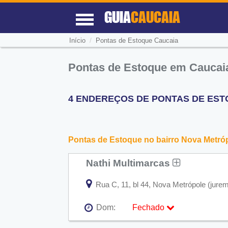
GUIA
CAUCAIA
/
Início
Pontas de Estoque Caucaia
Pontas de Estoque em Caucai
4 ENDEREÇOS DE PONTAS DE ESTO
Pontas de Estoque no bairro Nova Metró
Nathi Multimarcas
Rua C, 11, bl 44, Nova Metrópole (jure
Dom:
Fechado
Seg:
09:00 - 18:00