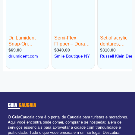
GUIA
CAUCAIA
O GuiaCaucaia.com é o portal de Caucaia para turistas e moradores.
Aqui você encontra onde comer, comprar e se hospedar, além de
serviços essenciais para aproveitar a cidade com tranquilidade e
praticidade. Tudo o que você precisa em um só lugar. Descubra