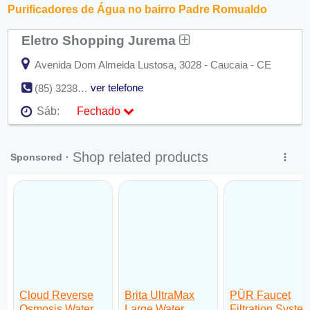
Ter:
09:00 - 18:00
Purificadores de Água no bairro Padre Romualdo
Qua:
09:00 - 18:00
Qui:
09:00 - 18:00
Eletro Shopping Jurema
Sex:
09:00 - 18:00
Sáb:
Fechado
Dom:
Fechado
Avenida Dom Almeida Lustosa, 3028 - Caucaia - CE
ver telefone
(85) 3238-9555
Sáb:
Fechado
Seg:
09:00 - 18:00
Ter:
09:00 - 18:00
Qua:
09:00 - 18:00
Qui:
09:00 - 18:00
Sex:
09:00 - 18:00
Sáb:
Fechado
Dom:
Fechado