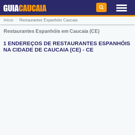
GUIA
CAUCAIA
/
Início
Restaurantes Espanhóis Caucaia
Restaurantes Espanhóis em Caucaia (CE)
1 ENDEREÇOS DE RESTAURANTES ESPANHÓIS
NA CIDADE DE CAUCAIA (CE) - CE