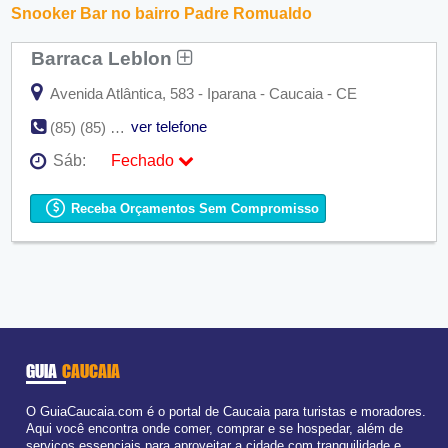
Ter:
09:00 - 18:00
Snooker Bar no bairro Padre Romualdo
Qua:
09:00 - 18:00
Qui:
09:00 - 18:00
Barraca Leblon
Sex:
09:00 - 18:00
Sáb:
Fechado
Dom:
Fechado
Avenida Atlântica, 583 - Iparana - Caucaia - CE
ver telefone
(85) (85) 3318-6708 / (85) 9951-1717
Sáb:
Fechado
Seg:
09:00 - 18:00
Ter:
09:00 - 18:00
Receba Orçamentos Sem Compromisso
Qua:
09:00 - 18:00
Qui:
09:00 - 18:00
Sex:
09:00 - 18:00
Sáb:
Fechado
Dom:
Fechado
GUIA
CAUCAIA
O GuiaCaucaia.com é o portal de Caucaia para turistas e moradores.
Aqui você encontra onde comer, comprar e se hospedar, além de
serviços essenciais para aproveitar a cidade com tranquilidade e