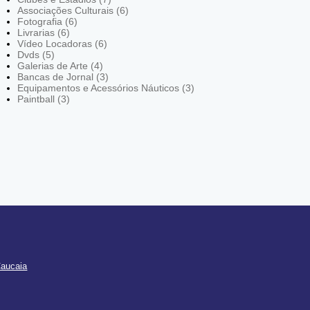
Associações Culturais (6)
Fotografia (6)
Livrarias (6)
Vídeo Locadoras (6)
Dvds (5)
Galerias de Arte (4)
Bancas de Jornal (3)
Equipamentos e Acessórios Náuticos (3)
Paintball (3)
Caucaia