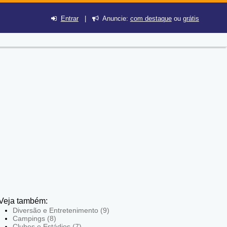
Entrar
|
Anuncie:
com destaque
ou
grátis
Veja também:
Diversão e Entretenimento (9)
Campings (8)
Clubes e Estádios (7)