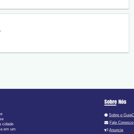
?
Sobre Nós
 e
Sobre o Guia
 se
Fale Conosco
a cidade
isa em um
Anuncie