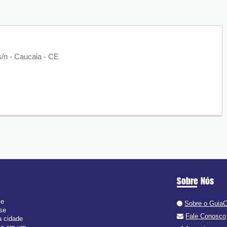
s/n - Caucaia - CE
Sobre Nós
 e
Sobre o Guia
 se
Fale Conosco
a cidade