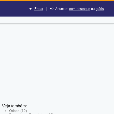
Entrar
|
Anuncie:
com destaque
ou
grátis
Veja também:
Óticas (12)