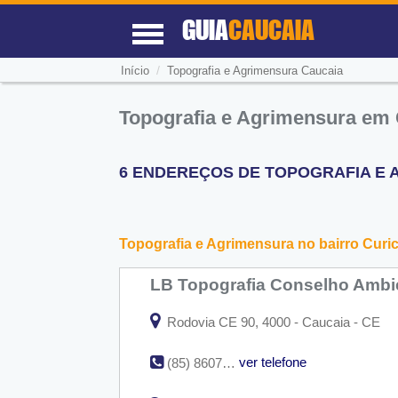
GUIA
CAUCAIA
/
Início
Topografia e Agrimensura Caucaia
Topografia e Agrimensura em
6 ENDEREÇOS DE TOPOGRAFIA E A
Topografia e Agrimensura no bairro Curi
LB Topografia Conselho Ambi
Rodovia CE 90, 4000 - Caucaia - CE
ver telefone
(85) 8607-4126