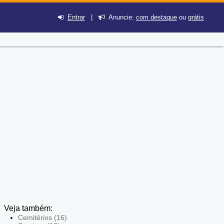
Entrar
|
Anuncie:
com destaque
ou
grátis
Veja também:
Cemitérios (16)