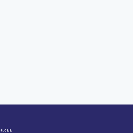
Caucaia