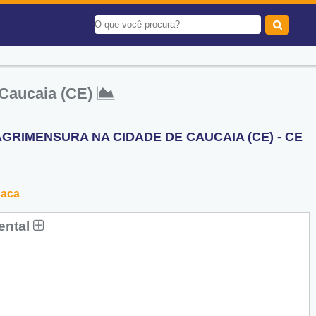
 Caucaia (CE)
GRIMENSURA NA CIDADE DE CAUCAIA (CE) - CE
caca
ental