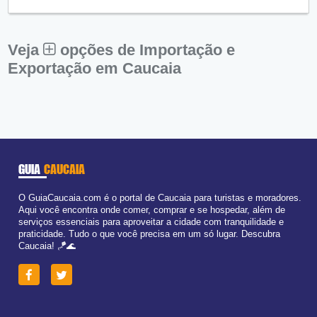
Qui:
09:00 - 18:00
Sex:
09:00 - 18:00
Sáb:
Fechado
Dom:
Fechado
Veja
opções de Importação e
Exportação em Caucaia
GUIA
CAUCAIA
O GuiaCaucaia.com é o portal de Caucaia para turistas e moradores.
Aqui você encontra onde comer, comprar e se hospedar, além de
serviços essenciais para aproveitar a cidade com tranquilidade e
praticidade. Tudo o que você precisa em um só lugar. Descubra
Caucaia! 🪁🌊