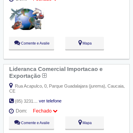
Seg:
09:00 - 18:00
Ter:
09:00 - 18:00
Qua:
09:00 - 18:00
Qui:
09:00 - 18:00
Sex:
09:00 - 18:00
Sáb:
Fechado
Dom:
Fechado
Comente e Avalie
Mapa
Lideranca Comercial Importacao e
Exportação
Rua Acapulco, 0, Parque Guadalajara (jurema), Caucaia,
CE
ver telefone
(85) 3231-3801
Dom:
Fechado
Seg:
09:00 - 18:00
Comente e Avalie
Mapa
Ter:
09:00 - 18:00
Qua:
09:00 - 18:00