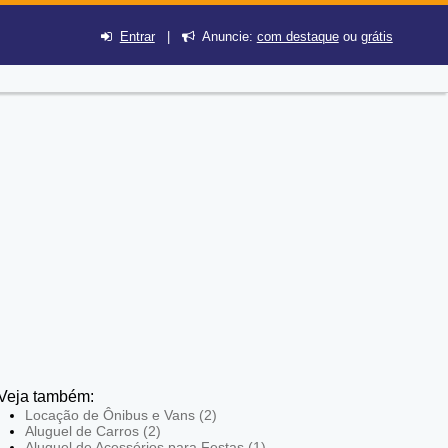
Entrar
|
Anuncie:
com destaque
ou
grátis
Veja também:
Locação de Ônibus e Vans (2)
Aluguel de Carros (2)
Aluguel de Acessórios para Festas (1)