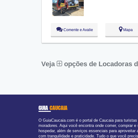
Qua:
09:00 - 18:00
Qui:
09:00 - 18:00
Sex:
09:00 - 18:00
Sáb:
Fechado
Dom:
Fechado
Comente e Avalie
Mapa
Veja
opções de Locadoras d
GUIA
CAUCAIA
O GuiaCaucaia.com é o portal de Caucaia para turistas
moradores. Aqui você encontra onde comer, comprar e
hospedar, além de serviços essenciais para aproveitar 
com tranquilidade e praticidade. Tudo o que você prec