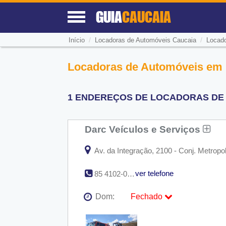
GUIA
CAUCAIA
/
/
Início
Locadoras de Automóveis Caucaia
Locado
Locadoras de Automóveis em b
1 ENDEREÇOS DE LOCADORAS DE 
Darc Veículos e Serviços
Av. da Integração, 2100 - Conj. Metropo
ver telefone
85 4102-0032
Dom:
Fechado
Seg:
09:00 - 18:00
Ter:
09:00 - 18:00