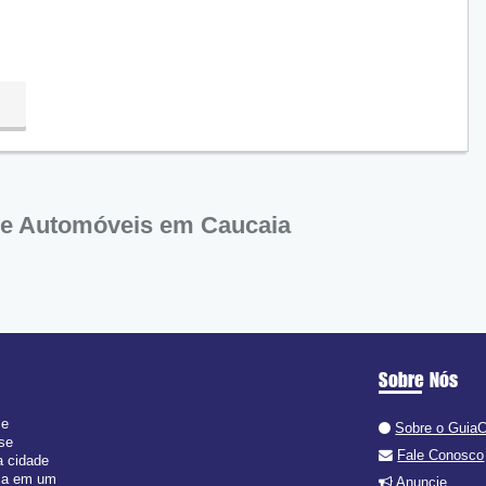
e Automóveis em Caucaia
Sobre Nós
 e
Sobre o Guia
 se
Fale Conosco
a cidade
isa em um
Anuncie