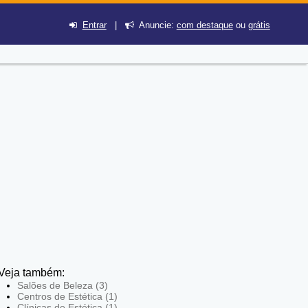
Entrar
|
Anuncie:
com destaque
ou
grátis
Veja também:
Salões de Beleza (3)
Centros de Estética (1)
Clínicas de Estética (1)