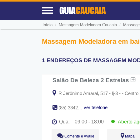
GUIA
CAUCAIA
/
/
Início
Massagem Modeladora Caucaia
Massage
Massagem Modeladora em bair
1 ENDEREÇOS DE MASSAGEM MOD
Salão De Beleza 2 Estrelas
R Jerônimo Amaral, 517 - lj-3 - - Centro
ver telefone
(85) 3342-4300
Qua:
09:00 - 18:00
Aberto
ag
Seg:
09:00 - 18:00
Comente e Avalie
Mapa
Ter:
09:00 - 18:00