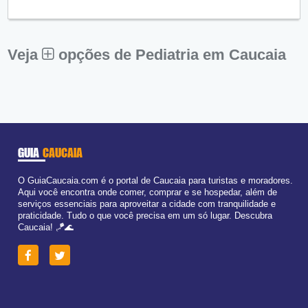
Qui:
09:00 - 18:00
Sex:
09:00 - 18:00
Sáb:
Fechado
Dom:
Fechado
Veja
opções de Pediatria em Caucaia
GUIA
CAUCAIA
O GuiaCaucaia.com é o portal de Caucaia para turistas e moradores.
Aqui você encontra onde comer, comprar e se hospedar, além de
serviços essenciais para aproveitar a cidade com tranquilidade e
praticidade. Tudo o que você precisa em um só lugar. Descubra
Caucaia! 🪁🌊