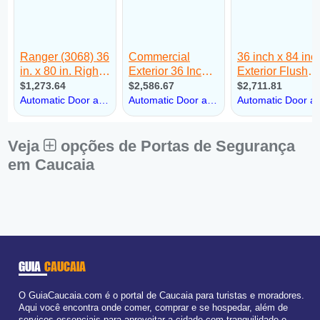
Veja
opções de Portas de Segurança
em Caucaia
GUIA
CAUCAIA
O GuiaCaucaia.com é o portal de Caucaia para turistas e moradores.
Aqui você encontra onde comer, comprar e se hospedar, além de
serviços essenciais para aproveitar a cidade com tranquilidade e