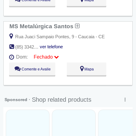
Sex:
09:00 - 18:00
Sáb:
Fechado
Dom:
Fechado
MS Metalúrgica Santos
Rua Juaci Sampaio Pontes, 9 - Caucaia - CE
ver telefone
(85) 3342-1790 / (85) 9912-8970
Dom:
Fechado
Seg:
09:00 - 18:00
Comente e Avalie
Mapa
Ter:
09:00 - 18:00
Qua:
09:00 - 18:00
Qui:
09:00 - 18:00
Sex:
09:00 - 18:00
Sáb:
Fechado
Dom:
Fechado