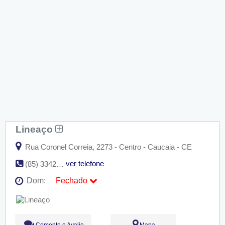
Lineaço
Rua Coronel Correia, 2273 - Centro - Caucaia - CE
ver telefone
(85) 3342-2500
Dom:
Fechado
Seg:
09:00 - 18:00
Ter:
09:00 - 18:00
Qua:
09:00 - 18:00
Qui:
09:00 - 18:00
Comente e Avalie
Mapa