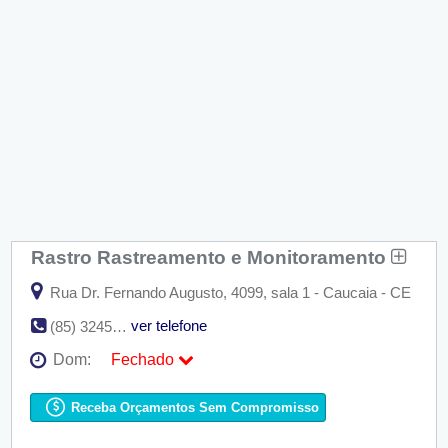
Rastro Rastreamento e Monitoramento
Rua Dr. Fernando Augusto, 4099, sala 1 - Caucaia - CE
ver telefone
(85) 3245-7701 / (85) 9954-5257 / (85) 8703-8833
Dom:
Fechado
Seg:
09:00 - 18:00
Ter:
09:00 - 18:00
Receba Orçamentos Sem Compromisso
Qua:
09:00 - 18:00
Qui:
09:00 - 18:00