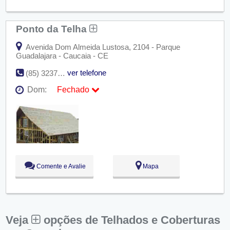
Qui:
09:00 - 18:00
Sex:
09:00 - 18:00
Sáb:
Fechado
Ponto da Telha
Dom:
Fechado
Avenida Dom Almeida Lustosa, 2104 - Parque
Guadalajara - Caucaia - CE
ver telefone
(85) 3237-1414
Dom:
Fechado
Seg:
09:00 - 18:00
Ter:
09:00 - 18:00
Qua:
09:00 - 18:00
Qui:
09:00 - 18:00
Sex:
09:00 - 18:00
Sáb:
Fechado
Dom:
Fechado
Comente e Avalie
Mapa
Veja
opções de Telhados e Coberturas