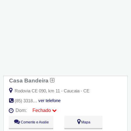
Casa Bandeira
Rodovia CE 090, km 11 - Caucaia - CE
ver telefone
(85) 3318-8129
Dom:
Fechado
Seg:
09:00 - 18:00
Comente e Avalie
Mapa
Ter:
09:00 - 18:00
Qua:
09:00 - 18:00