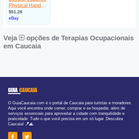
Veja
opções de Terapias Ocupacionais
em Caucaia
GUIA
CAUCAIA
O GuiaCaucaia.com é o portal de Caucaia para turistas e moradores.
Aqui você encontra onde comer, comprar e se hospedar, além de
serviços essenciais para aproveitar a cidade com tranquilidade e
praticidade. Tudo o que você precisa em um só lugar. Descubra
Caucaia! 🪁🌊