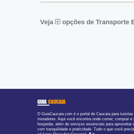
Qui:
09:00 - 18:00
Sex:
09:00 - 18:00
Sáb:
Fechado
Dom:
Fechado
Veja
opções de Transporte 
GUIA
CAUCAIA
O GuiaCaucaia.com é o portal de Caucaia para turistas
moradores. Aqui você encontra onde comer, comprar e
hospedar, além de serviços essenciais para aproveitar 
com tranquilidade e praticidade. Tudo o que você prec