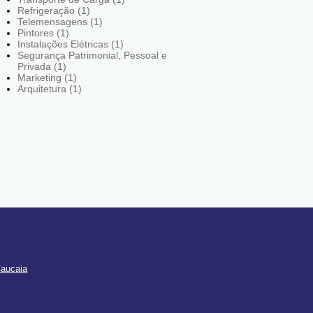
Refrigeração (1)
Telemensagens (1)
Pintores (1)
Instalações Elétricas (1)
Segurança Patrimonial, Pessoal e
Privada (1)
Marketing (1)
Arquitetura (1)
Caucaia