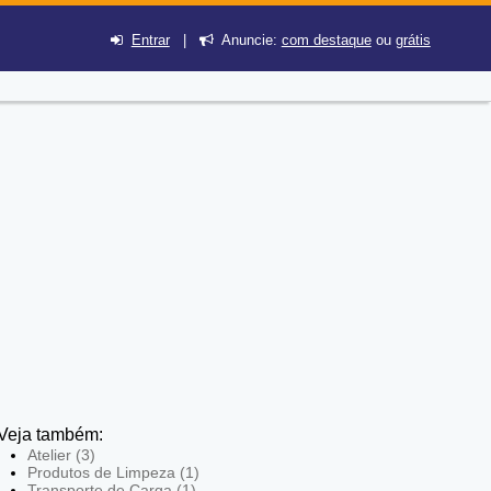
Entrar
|
Anuncie:
com destaque
ou
grátis
Veja também:
Atelier (3)
Produtos de Limpeza (1)
Transporte de Carga (1)