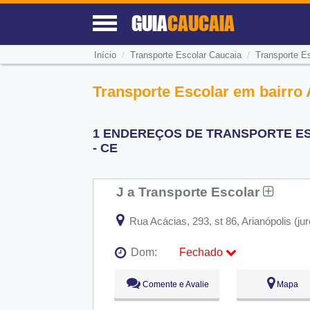
GUIA
CAUCAIA
/
/
Início
Transporte Escolar Caucaia
Transporte Es
Transporte Escolar em bairro 
1 ENDEREÇOS DE TRANSPORTE ES
- CE
J a Transporte Escolar
Rua Acácias, 293, st 86, Arianópolis (j
Dom:
Fechado
Seg:
09:00 - 18:00
Comente e Avalie
Mapa
Ter:
09:00 - 18:00
Qua:
09:00 - 18:00