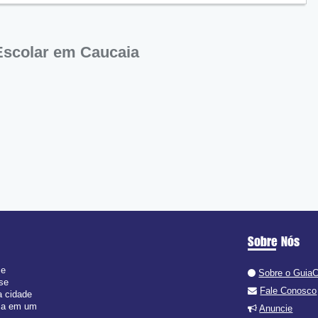
Escolar em Caucaia
Sobre Nós
 e
Sobre o Guia
 se
Fale Conosco
a cidade
isa em um
Anuncie