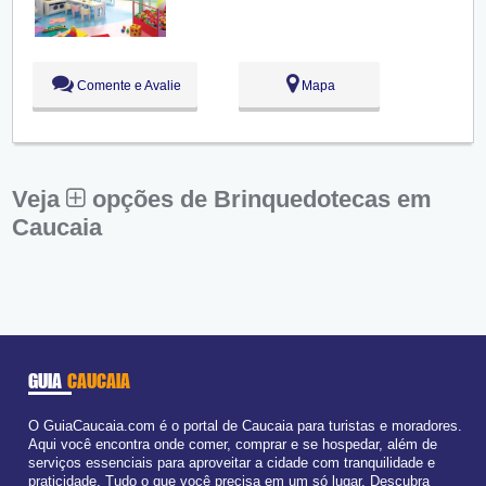
Qui:
09:00 - 18:00
Sex:
09:00 - 18:00
Sáb:
Fechado
Dom:
Fechado
Comente e Avalie
Mapa
Veja
opções de Brinquedotecas em
Caucaia
GUIA
CAUCAIA
O GuiaCaucaia.com é o portal de Caucaia para turistas e moradores.
Aqui você encontra onde comer, comprar e se hospedar, além de
serviços essenciais para aproveitar a cidade com tranquilidade e
praticidade. Tudo o que você precisa em um só lugar. Descubra