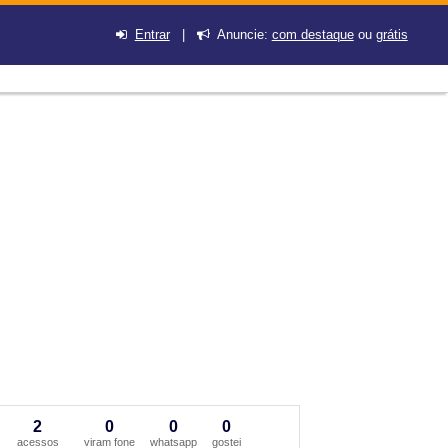
Entrar
|
Anuncie:
com destaque
ou
grátis
2
0
0
0
acessos
viram fone
whatsapp
gostei