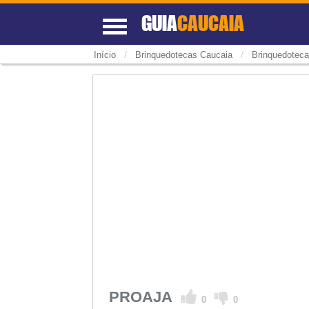
GUIA
CAUCAIA
/
/
Início
Brinquedotecas Caucaia
Brinquedoteca
PROAJA
0
0