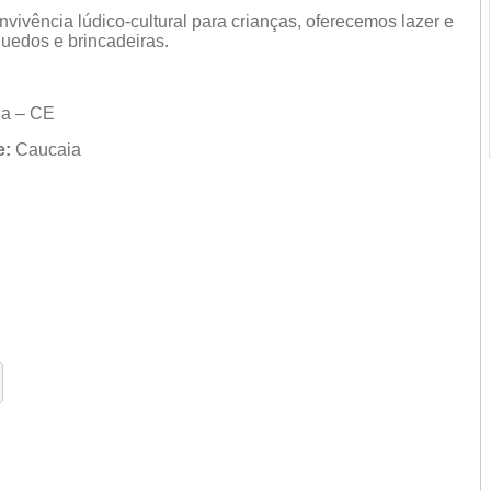
ivência lúdico-cultural para crianças, oferecemos lazer e
quedos e brincadeiras.
ia – CE
e:
Caucaia