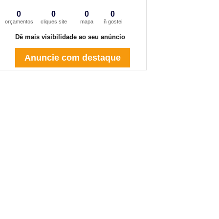
0
0
0
0
orçamentos
cliques site
mapa
ñ gostei
Dê mais visibilidade ao seu anúncio
Anuncie com destaque