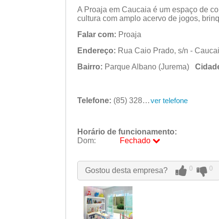
A Proaja em Caucaia é um espaço de conv
cultura com amplo acervo de jogos, brin
Falar com:
Proaja
Endereço:
Rua Caio Prado, s/n - Cauca
Bairro:
Parque Albano (Jurema)
Cidad
Telefone:
(85) 3285-2904
ver telefone
Horário de funcionamento:
Dom:
Fechado
Seg:
09:00 - 18:00
0
0
Ter:
09:00 - 18:00
Gostou desta empresa?
Qua:
09:00 - 18:00
Qui:
09:00 - 18:00
Sex:
09:00 - 18:00
Sáb:
Fechado