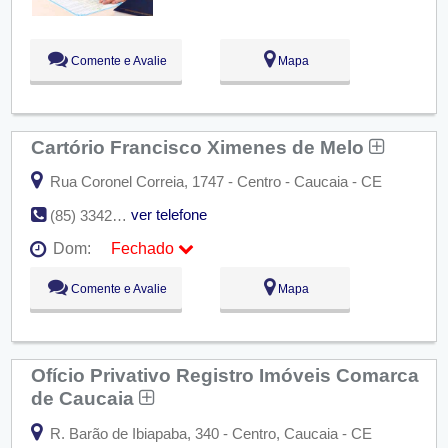
Sex:
09:00 - 18:00
Sáb:
Fechado
Dom:
Fechado
Comente e Avalie
Mapa
Cartório Francisco Ximenes de Melo
Rua Coronel Correia, 1747 - Centro - Caucaia - CE
ver telefone
(85) 3342-2959
Dom:
Fechado
Seg:
09:00 - 18:00
Comente e Avalie
Mapa
Ter:
09:00 - 18:00
Qua:
09:00 - 18:00
Qui:
09:00 - 18:00
Sex:
09:00 - 18:00
Sáb:
Fechado
Ofício Privativo Registro Imóveis Comarca
Dom:
Fechado
de Caucaia
R. Barão de Ibiapaba, 340 - Centro, Caucaia - CE